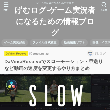
ゲーム実況者になるためのブログ
げむログ-ゲーム実況者
MENU
SEARCH
になるための情報ブロ
グ
ゲーム実況録画
ファイル形式変更
動画編集ソフト
画像・イラ
2021.06.12
げむログ
DaVinci Resolve
DaVinciResolveでスローモーション・早送り
など動画の速度を変更するやり方まとめ