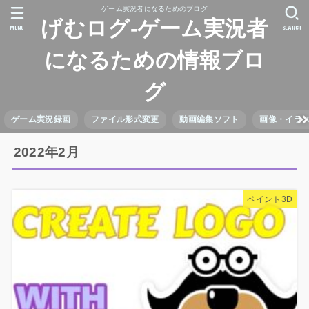
ゲーム実況者になるためのブログ
げむログ-ゲーム実況者
MENU
SEARCH
になるための情報ブロ
グ
ゲーム実況録画
ファイル形式変更
動画編集ソフト
画像・イラ
2022年2月
ペイント3D