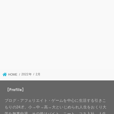
2022年
2月
HOME
【Profile】
ブログ・アフェリエイト・ゲームを中心に生活する引きこ
もりの24才。小→中→高→大といじめられ人生をおくり大
学を無事中退。その後はバイト→ニート→コネ入社→人生