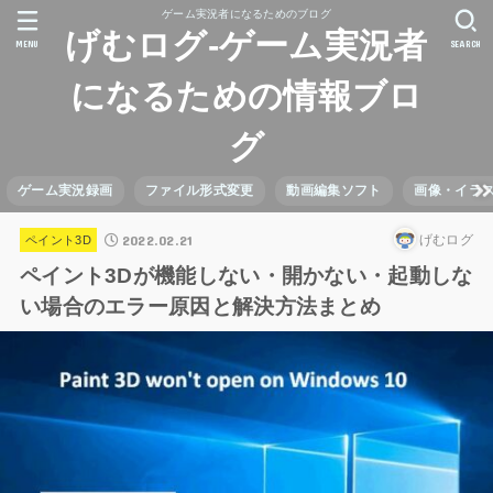
ゲーム実況者になるためのブログ
げむログ-ゲーム実況者
MENU
SEARCH
になるための情報ブロ
グ
ゲーム実況録画
ファイル形式変更
動画編集ソフト
画像・イラ
2022.02.21
げむログ
ペイント3D
ペイント3Dが機能しない・開かない・起動しな
い場合のエラー原因と解決方法まとめ