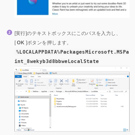
[実行]のテキストボックスにこのパスを入力し、
[
OK
]ボタンを押します。
%LOCALAPPDATA%PackagesMicrosoft.MSPa
int_8wekyb3d8bbweLocalState