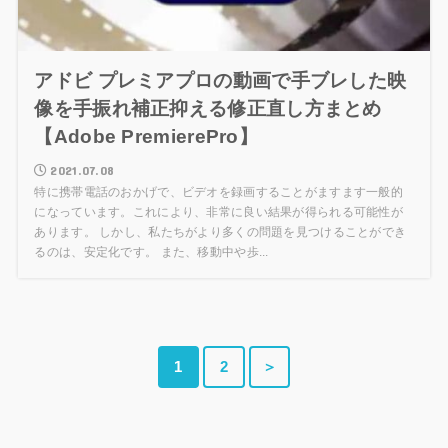
アドビ プレミアプロの動画で手ブレした映
像を手振れ補正抑える修正直し方まとめ
【Adobe PremierePro】
2021.07.08
特に携帯電話のおかげで、ビデオを録画することがますます一般的
になっています。これにより、非常に良い結果が得られる可能性が
あります。 しかし、私たちがより多くの問題を見つけることができ
るのは、安定化です。 また、移動中や歩...
1
2
＞