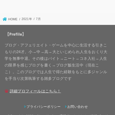
2021年
7月
HOME
【Profile】
ブログ・アフェリエイト・ゲームを中心に生活する引きこ
もりの24才。小→中→高→大といじめられ人生をおくり大
学を無事中退。その後はバイト→ニート→コネ入社→人生
の限界を感じブログを書く→ブログ飯生活中（現在こ
こ）。このブログでは人生で得た経験をもとに多ジャンル
を手当り次第執筆する雑多ブログです
詳細プロフィールはこちら！
プライバシーポリシー
お問い合わせ