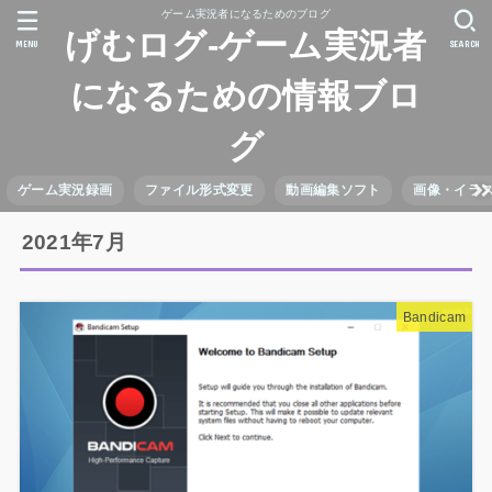
ゲーム実況者になるためのブログ
げむログ-ゲーム実況者
MENU
SEARCH
になるための情報ブロ
グ
ゲーム実況録画
ファイル形式変更
動画編集ソフト
画像・イラ
2021年7月
Bandicam