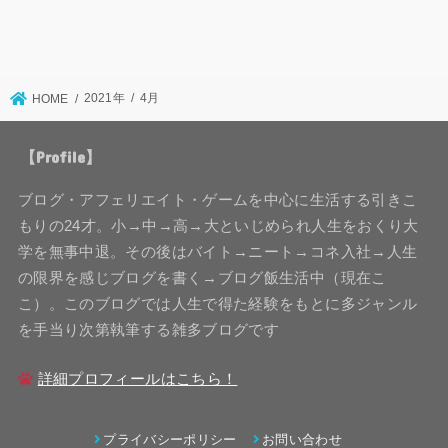
2021年
4月
HOME
【Profile】
ブログ・アフェリエイト・ゲームを中心に生活する引きこ
もりの24才。小→中→高→大といじめられ人生をおくり大
学を無事中退。その後はバイト→ニート→コネ入社→人生
の限界を感じブログを書く→ブログ飯生活中（現在こ
こ）。このブログでは人生で得た経験をもとに多ジャンル
を手当り次第執筆する雑多ブログです
詳細プロフィールはこちら！
プライバシーポリシー
お問い合わせ