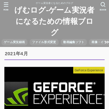
ゲーム実況者になるためのブログ
げむログ-ゲーム実況者
MENU
SEARCH
になるための情報ブロ
グ
ゲーム実況録画
ファイル形式変更
動画編集ソフト
画像・イラ
2021年4月
GeForce Experience