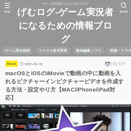
ゲーム実況者になるためのブログ
げむログ-ゲーム実況者
MENU
SEARCH
になるための情報ブロ
グ
ゲーム実況録画
ファイル形式変更
動画編集ソフト
画像・イラ
2021.03.18
げむログ
iMovie
macOSとiOSのiMovieで動画の中に動画を入
れるピクチャーインピクチャービデオを作成す
る方法・設定やり方【MAC/iPhone/iPad対
応】