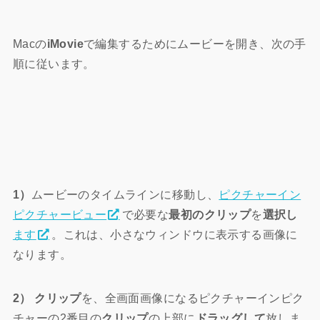
Macの
iMovie
で編集するためにムービーを開き、次の手
順に従います。
1）
ムービーのタイムラインに移動し、
ピクチャーイン
ピクチャービュー
で必要な
最初のクリップ
を
選択し
ます
。これは、小さなウィンドウに表示する画像に
なります。
2）
クリップ
を、全画面画像になるピクチャーインピク
チャーの2番目の
クリップ
の上部に
ドラッグして
放しま