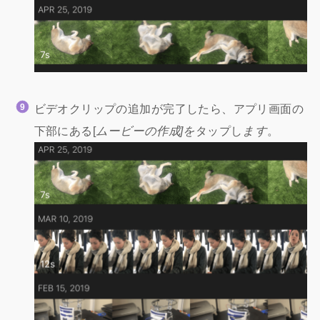
ビデオクリップの追加が完了したら、アプリ画面の
下部にある[
ムービーの作成]を
タップし
ます
。