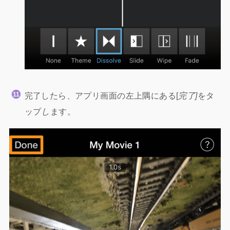
完了したら、アプリ画面の左上隅にある[
完了]
をタ
ップ
し
ます。