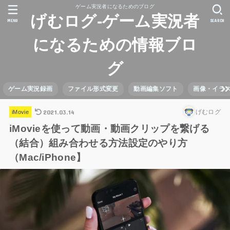
ゲーム実況者になるためのブログ
げむログ-ゲーム実況者
MENU
SEARCH
になるための情報ブロ
グ
ゲーム実況録画
ファイル形式変更
動画編集ソフト
画像・イラ
2021.03.14
げむログ
iMovie
iMovieを使って動画・動画クリップを繋げる
（結合）組み合わせる方法設定のやり方
（Mac/iPhone】