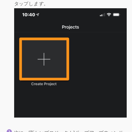
タップし
ます
。