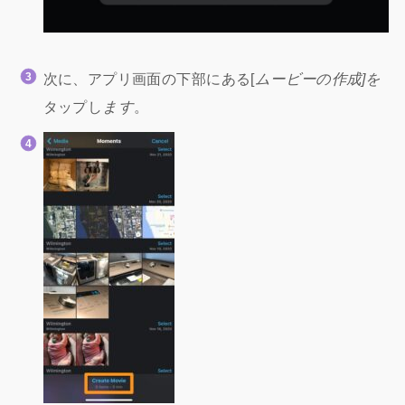
次に、アプリ画面の下部にある[
ムービーの作成]を
タップし
ます
。