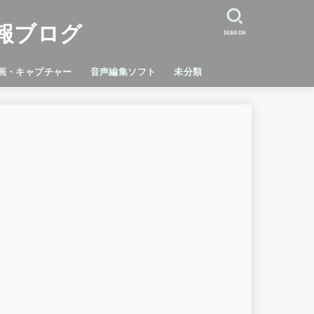
報ブログ
SEARCH
画・キャプチャー
音声編集ソフト
未分類
dicam
cord
orce Experience
Studio
C
RTXVoice