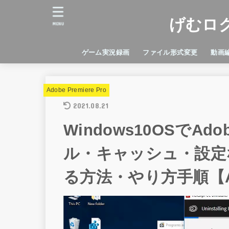
げむロ
MENU
ゲーム実況録画
ファイル形式変更
動画
Android
facerig
iPhone
PDF
アンイストール
変換ソフト
Adobe
DaVin
Final 
iMovi
Adobe Premiere Pro
2021.08.21
Windows10OSでAd
ル・キャッシュ・設定
る方法・やり方手順【A