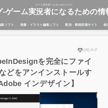
ゲーム実況者になるためのブログ
グ-ゲーム実況者になるための情
編集ソフト
画像・イラスト編集ソフト
配信・動画投稿サイト
録
 Premiere Pro
ci Resolve
Cut Pro
e
Adobe Illustrator
GIMP
microsoft フォト
Microsoft ペイント
Photoshop
ペイント3D
Twitch
YouTube
Ban
Dis
GeF
OBS
VL
げむログ
obeInDesignを完全にファイ
などをアンインストールす
dobe インデザイン】