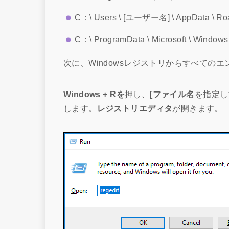
C：\ Users \ [ユーザー名] \ AppData \ Ro
C：\ ProgramData \ Microsoft \ Windows \
次に、Windowsレジストリからすべての
Windows + Rを
押し、
[ファイル名
を指定し
します。
レジストリエディタ
が開きます。