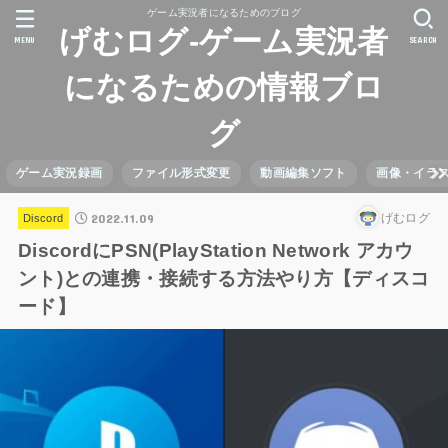
ゲーム実況者になるためのブログ
げむログ-ゲーム実況者
MENU
SEARCH
になるための情報ブロ
グ
ゲーム実況録画
ファイル形式変更
動画編集ソフト
画像・イラ
2022.11.09
げむログ
Discord
DiscordにPSN(PlayStation Network アカウ
ント)との連携・接続する方法やり方【ディスコ
ード】