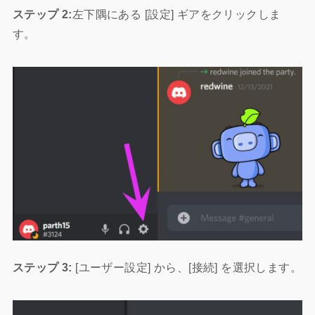
ステップ 2:
左下隅にある [設定] ギアをクリックしま
す。
ステップ 3:
[ユーザー設定] から、[接続] を選択します。