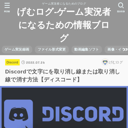
ゲーム実況者になるためのブログ
げむログ-ゲーム実況者
MENU
SEARCH
になるための情報ブロ
グ
ゲーム実況録画
ファイル形式変更
動画編集ソフト
画像・イラ
2022.07.26
げむログ
Discord
Discordで文字にを取り消し線または取り消し
線で消す方法【ディスコード】