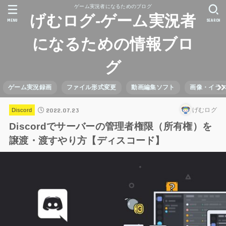
ゲーム実況者になるためのブログ
げむログ-ゲーム実況者
MENU
SEARCH
になるための情報ブロ
グ
ゲーム実況録画
ファイル形式変更
動画編集ソフト
画像・イラ
2022.07.23
げむログ
Discord
Discordでサーバーの管理者権限（所有権）を
譲渡・渡すやり方【ディスコード】