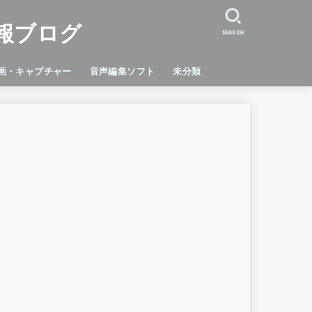
報ブログ
SEARCH
画・キャプチャー
音声編集ソフト
未分類
dicam
cord
orce Experience
Studio
C
RTXVoice