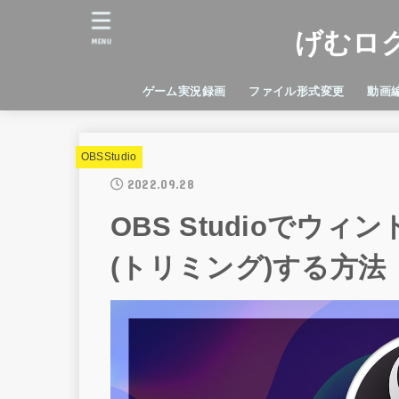
げむロ
MENU
ゲーム実況録画
ファイル形式変更
動画
Android
facerig
iPhone
PDF
アンイストール
変換ソフト
Adobe
DaVin
Final 
iMovi
OBSStudio
2022.09.28
OBS Studioでウ
(トリミング)する方法