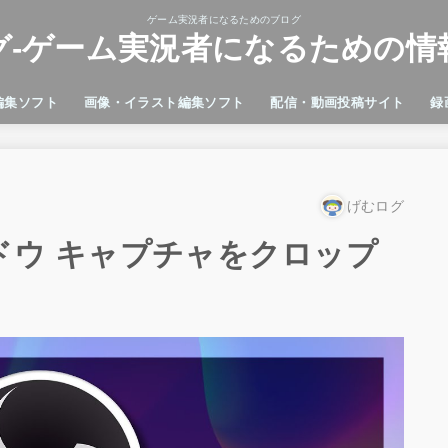
ゲーム実況者になるためのブログ
グ-ゲーム実況者になるための情
編集ソフト
画像・イラスト編集ソフト
配信・動画投稿サイト
録
 Premiere Pro
ci Resolve
Cut Pro
e
Adobe Illustrator
GIMP
microsoft フォト
Microsoft ペイント
Photoshop
ペイント3D
Twitch
YouTube
Ban
Dis
GeF
OBS
VL
げむログ
ィンドウ キャプチャをクロップ