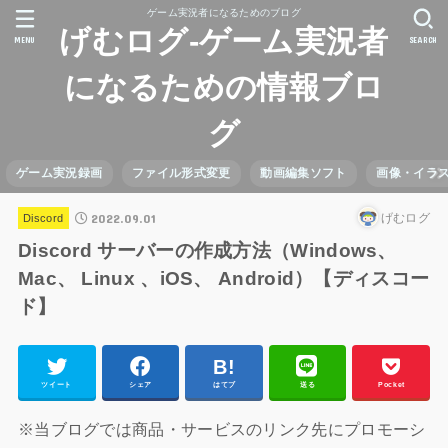
ゲーム実況者になるためのブログ
げむログ-ゲーム実況者
MENU
SEARCH
になるための情報ブロ
グ
ゲーム実況録画
ファイル形式変更
動画編集ソフト
画像・イラ
2022.09.01
げむログ
Discord
Discord サーバーの作成方法（Windows、
Mac、 Linux 、iOS、 Android）【ディスコー
ド】
ツイート
シェア
はてブ
送る
Pocket
※当ブログでは商品・サービスのリンク先にプロモーシ