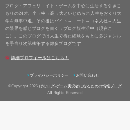
ブログ・アフェリエイト・ゲームを中心に生活する引きこ
もりの24才。小→中→高→大といじめられ人生をおくり大
学を無事中退。その後はバイト→ニート→コネ入社→人生
の限界を感じブログを書く→ブログ飯生活中（現在こ
こ）。このブログでは人生で得た経験をもとに多ジャンル
を手当り次第執筆する雑多ブログです
詳細プロフィールはこちら！
プライバシーポリシー
お問い合わせ
©Copyright 2026
げむログ-ゲーム実況者になるための情報ブログ
.All Rights Reserved.