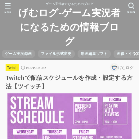
ゲーム実況者になるためのブログ
げむログ-ゲーム実況者
MENU
SEARCH
になるための情報ブロ
グ
ゲーム実況録画
ファイル形式変更
動画編集ソフト
画像・イラ
2022.06.23
げむログ
Twitch
Twitchで配信スケジュールを作成・設定する方
法【ツイッチ】