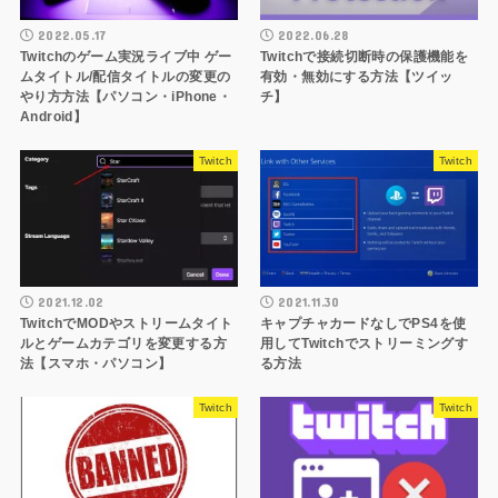
2022.05.17
2022.06.28
Twitchのゲーム実況ライブ中 ゲー
Twitchで接続切断時の保護機能を
ムタイトル/配信タイトルの変更の
有効・無効にする方法【ツイッ
やり方方法【パソコン・iPhone・
チ】
Android】
Twitch
Twitch
2021.12.02
2021.11.30
TwitchでMODやストリームタイト
キャプチャカードなしでPS4を使
ルとゲームカテゴリを変更する方
用してTwitchでストリーミングす
法【スマホ・パソコン】
る方法
Twitch
Twitch