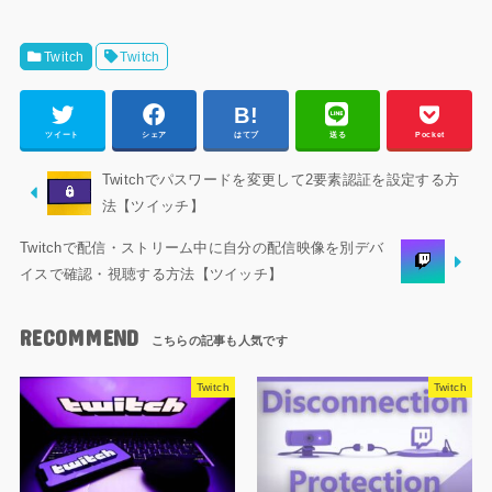
Twitch
Twitch
ツイート
シェア
はてブ
送る
Pocket
Twitchでパスワードを変更して2要素認証を設定する方
法【ツイッチ】
Twitchで配信・ストリーム中に自分の配信映像を別デバ
イスで確認・視聴する方法【ツイッチ】
RECOMMEND
Twitch
Twitch