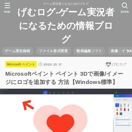
ゲーム実況者になるためのブログ
げむログ-ゲーム実況者
MENU
SEARCH
になるための情報ブロ
グ
ゲーム実況録画
ファイル形式変更
動画編集ソフト
画像・イラ
2022.01.17
げむログ
Microsoft ペイント
Microsoftペイント ペイント 3Dで画像/イメー
ジにロゴを追加する 方法【Windows標準】