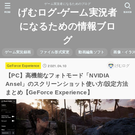
ゲーム実況者になるためのブログ
げむログ-ゲーム実況者
MENU
SEARCH
になるための情報ブロ
グ
ゲーム実況録画
ファイル形式変更
動画編集ソフト
画像・イラ
2021.04.10
げむログ
GeForce Experience
【PC】高機能なフォトモード「NVIDIA
Ansel」のスクリーンショット使い方/設定方法
まとめ【GeForce Experience】