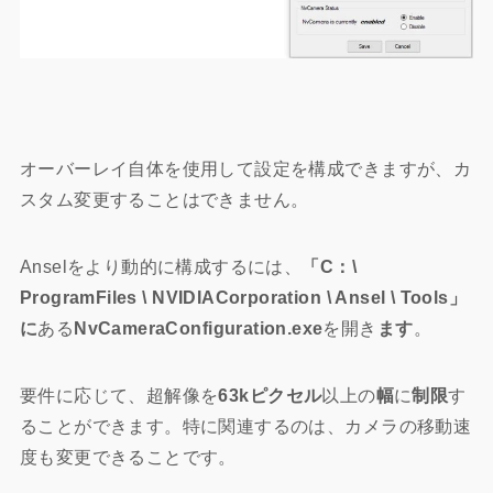
オーバーレイ自体を使用して設定を構成できますが、カ
スタム変更することはできません。
Anselをより動的に構成するには、
「C：\
ProgramFiles \
NVIDIACorporation
\ Ansel \ Tools」
に
ある
NvCameraConfiguration.exe
を開き
ます
。
要件に応じて、超解像を
63kピクセル
以上の
幅
に
制限
す
ることができます。特に関連するのは、カメラの移動速
度も変更できることです。