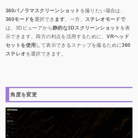
360パノラマスクリーンショット
を撮りたい場合は、
360モードを
選択でき
ます
。一方、
ステレオモードで
は、3Dビューアから
静的な3Dスクリーンショット
を表
示できます。両方の利点を活用するために、
VRヘッド
セットを使用
して表示できるスナップを撮るために
360
ステレオ
を選択できます。
角度を変更