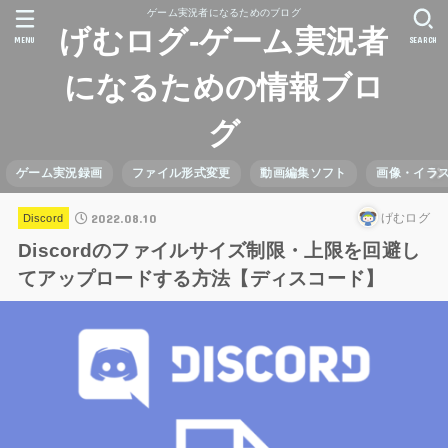
ゲーム実況者になるためのブログ
げむログ-ゲーム実況者
MENU
SEARCH
になるための情報ブロ
グ
ゲーム実況録画
ファイル形式変更
動画編集ソフト
画像・イラ
2022.08.10
げむログ
Discord
Discordのファイルサイズ制限・上限を回避し
てアップロードする方法【ディスコード】