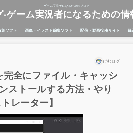
ゲーム実況者になるためのブログ
グ-ゲーム実況者になるための情
編集ソフト
画像・イラスト編集ソフト
配信・動画投稿サイト
録
 Premiere Pro
ci Resolve
Cut Pro
e
Adobe Illustrator
GIMP
microsoft フォト
Microsoft ペイント
Photoshop
ペイント3D
Twitch
YouTube
Ban
Dis
GeF
OBS
VL
げむログ
ratorを完全にファイル・キャッシ
ンストールする方法・やり
ラストレーター】