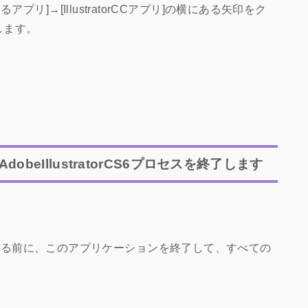
リ]→[IllustratorCCアプリ]の横にある矢印をク
します。
beIllustratorCS6プロセスを終了します
インストールする前に、このアプリケーションを終了して、すべての