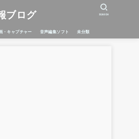
報ブログ
SEARCH
画・キャプチャー
音声編集ソフト
未分類
dicam
cord
orce Experience
Studio
C
RTXVoice