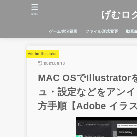
げむロ
MENU
ゲーム実況録画
ファイル形式変更
動画
Android
facerig
iPhone
PDF
アンイストール
変換ソフト
Adobe
DaVin
Final 
iMovi
Adobe Illustrator
2021.08.10
MAC OSでIllust
ュ・設定などをアンイ
方手順【Adobe イ