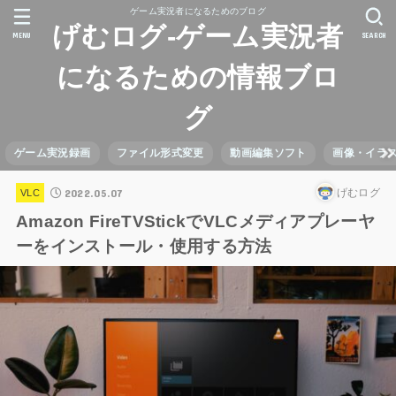
ゲーム実況者になるためのブログ
げむログ-ゲーム実況者
MENU
SEARCH
になるための情報ブロ
グ
ゲーム実況録画
ファイル形式変更
動画編集ソフト
画像・イラ
2022.05.07
げむログ
VLC
Amazon FireTVStickでVLCメディアプレーヤ
ーをインストール・使用する方法