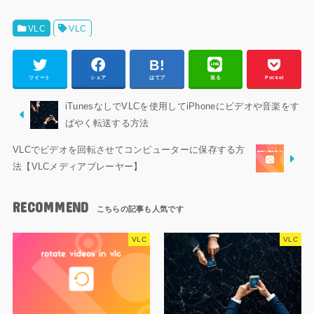
VLC
VLC
ツイート
シェア
はてブ
送る
Pocket
iTunesなしでVLCを使用してiPhoneにビデオや音楽をす
ばやく転送する方法
VLCでビデオを回転させてコンピューターに保存する方
法【VLCメディアプレーヤー】
RECOMMEND
VLC
VLC