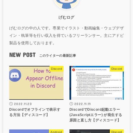
げむログ
げむログの中の人です。専業でイラスト・動画編集・ウェブデザ
イン・執筆等を行い収入を得ているフリーランサー。主にアドビ
製品を使用しております。
NEW POST
Discord
Discord
2022.11.20
2022.11.19
Discordでオフラインで表示す
DiscordでDiscord起動エラー
る方法【ディスコード】
(JavaScriptエラー) が発生する
原因と直し方【ディスコード】
Android
Discord