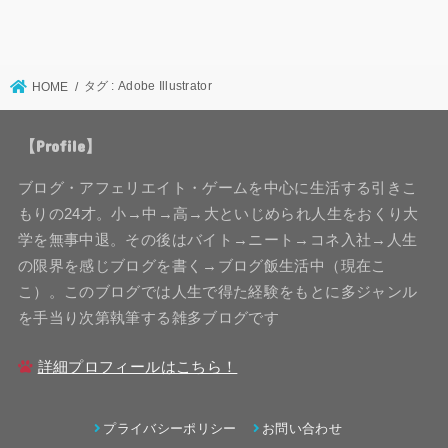
タグ : Adobe Illustrator
HOME
【Profile】
ブログ・アフェリエイト・ゲームを中心に生活する引きこ
もりの24才。小→中→高→大といじめられ人生をおくり大
学を無事中退。その後はバイト→ニート→コネ入社→人生
の限界を感じブログを書く→ブログ飯生活中（現在こ
こ）。このブログでは人生で得た経験をもとに多ジャンル
を手当り次第執筆する雑多ブログです
詳細プロフィールはこちら！
プライバシーポリシー
お問い合わせ