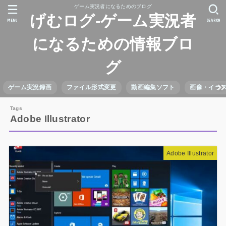
ゲーム実況者になるためのブログ
げむログ-ゲーム実況者
MENU
SEARCH
になるための情報ブロ
グ
ゲーム実況録画
ファイル形式変更
動画編集ソフト
画像・イラ
Adobe Illustrator
Adobe Illustrator