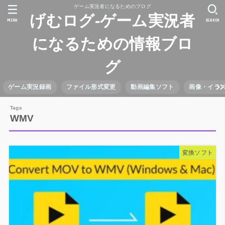
ゲーム実況者になるためのブログ
げむログ-ゲーム実況者
MENU
SEARCH
になるための情報ブロ
グ
ゲーム実況録画
ファイル形式変更
動画編集ソフト
画像・イラ
WMV
変換ソフト