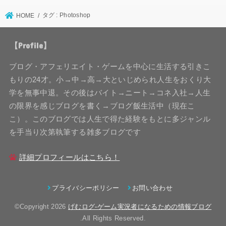
タグ : Photoshop
HOME
【Profile】
ブログ・アフェリエイト・ゲームを中心に生活する引きこ
もりの24才。小→中→高→大といじめられ人生をおくり大
学を無事中退。その後はバイト→ニート→コネ入社→人生
の限界を感じブログを書く→ブログ飯生活中（現在こ
こ）。このブログでは人生で得た経験をもとに多ジャンル
を手当り次第執筆する雑多ブログです
詳細プロフィールはこちら！
プライバシーポリシー
お問い合わせ
©Copyright 2026
げむログ-ゲーム実況者になるための情報ブログ
.All Rights Reserved.