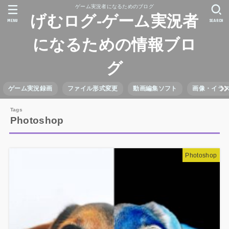
ゲーム実況者になるためのブログ
げむログ-ゲーム実況者
MENU
SEARCH
になるための情報ブロ
グ
ゲーム実況録画
ファイル形式変更
動画編集ソフト
画像・イラ
Photoshop
Photoshop