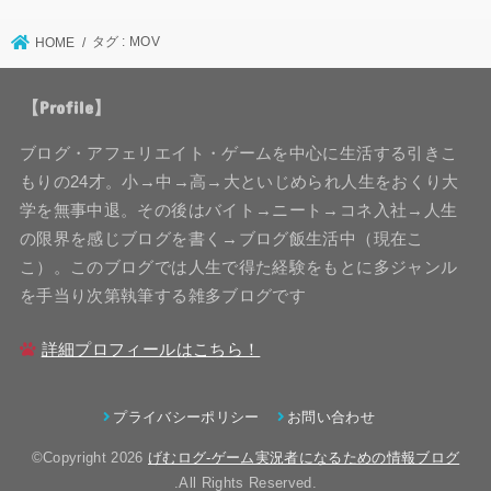
タグ : MOV
HOME
【Profile】
ブログ・アフェリエイト・ゲームを中心に生活する引きこ
もりの24才。小→中→高→大といじめられ人生をおくり大
学を無事中退。その後はバイト→ニート→コネ入社→人生
の限界を感じブログを書く→ブログ飯生活中（現在こ
こ）。このブログでは人生で得た経験をもとに多ジャンル
を手当り次第執筆する雑多ブログです
詳細プロフィールはこちら！
プライバシーポリシー
お問い合わせ
©Copyright 2026
げむログ-ゲーム実況者になるための情報ブログ
.All Rights Reserved.