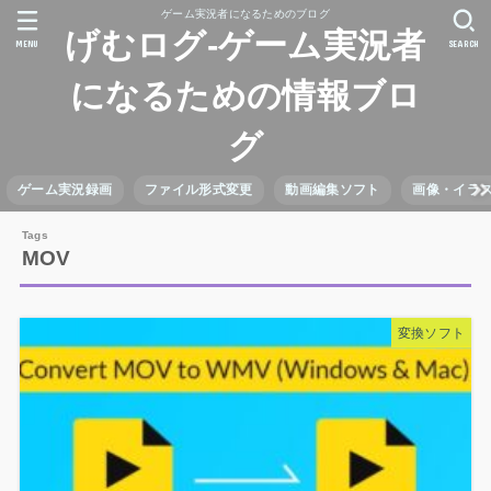
ゲーム実況者になるためのブログ
げむログ-ゲーム実況者
MENU
SEARCH
になるための情報ブロ
グ
ゲーム実況録画
ファイル形式変更
動画編集ソフト
画像・イラ
MOV
変換ソフト