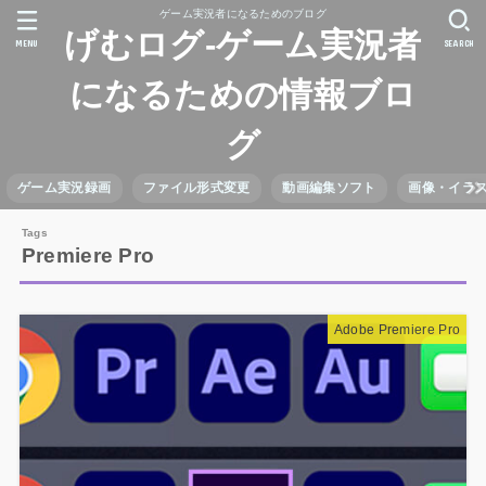
ゲーム実況者になるためのブログ
げむログ-ゲーム実況者
MENU
SEARCH
になるための情報ブロ
グ
ゲーム実況録画
ファイル形式変更
動画編集ソフト
画像・イラ
Premiere Pro
Adobe Premiere Pro